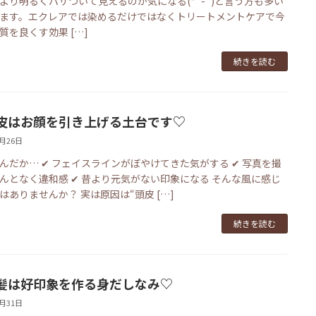
より明るくパサついて見えるのが気になる(*´-`)と言う方も多い
ます。エクレアでは染めるだけではなくトリートメントケアで今
質を良くす効果 […]
続きを読む
皮はお顔を引き上げる土台です♡
2月26日
んだか… ✔ フェイスラインがぼやけてきた気がする ✔ 写真を撮
んとなく違和感 ✔ 昔より元気がない印象になる そんな風に感じ
はありませんか？ 実は原因は“頭皮 […]
続きを読む
髪は好印象を作る身だしなみ♡
1月31日