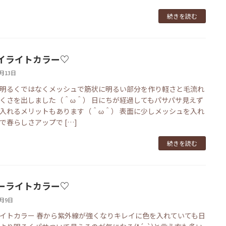
続きを読む
イライトカラー♡
3月13日
明るくではなくメッシュで筋状に明るい部分を作り軽さと毛流れ
くさを出しました（＾ω＾） 日にちが経過してもパサパサ見えず
入れるメリットもあります（＾ω＾） 表面に少しメッシュを入れ
で春らしさアップで […]
続きを読む
ーライトカラー♡
3月9日
イトカラー 春から紫外線が強くなりキレイに色を入れていても日