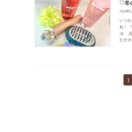
♡冬
Ecrea
2026年
いつも
ね！ 
は… 
ただのケ
投
固
1
定
稿
ペ
の
ー
ジ
ペ
ー