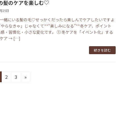
の髪のケアを楽しむ♡
1月25日
一緒にいる髪の毛♡せっかくだったら楽しんでケアしたいですよ
「やらなきゃ」じゃなくて**“楽しみになる”**冬ケア、ポイント
五感・習慣化・小さな変化です。 ① 冬ケアを「イベント化」する
ア → […]
続きを読む
固
固
2
3
»
定
定
ペ
ペ
ー
ー
ジ
ジ