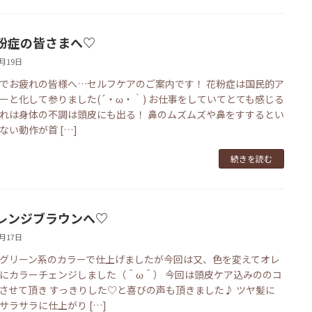
粉症の皆さまへ♡
3月19日
でお疲れの皆様へ…セルフケアのご案内です！ 花粉症は国民的ア
ーと化して参りました(´・ω・｀) お仕事をしていてとても感じる
れは身体の不調は頭皮にも出る！ 鼻のムズムズや鼻をすするとい
ない動作が首 […]
続きを読む
レンジブラウンへ♡
3月17日
グリーン系のカラーで仕上げましたが今回は又、色を変えてオレ
にカラーチェンジしました（＾ω＾） 今回は頭皮ケア込みののコ
させて頂き すっきりした♡と喜びの声も頂きました♪ ツヤ髪に
サラサラに仕上がり […]