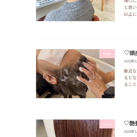
焼けに
と思い
以上に
♡頭
Ecrea
2026年
最近な
るとな
ること
♡艶
Ecrea
2026年