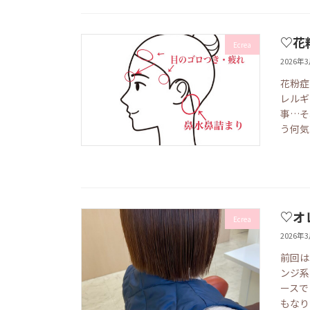
♡花
Ecrea
2026年
花粉症
レルギ
事…そ
う何気
♡オ
Ecrea
2026年
前回は
ンジ系
ースで
もなり