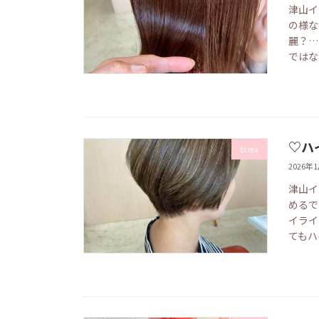
津山イ
の様な
麗？…
ではな
♡ハ
Ecrea
2026年
津山イ
めるで
イライ
てもハ