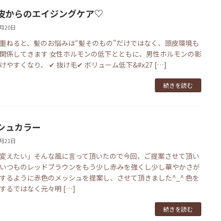
皮からのエイジングケア♡
5月20日
重ねると、髪のお悩みは“髪そのもの”だけではなく、頭皮環境も
関係してきます 女性ホルモンの低下とともに、男性ホルモンの影
けやすくなり、 ✔ 抜け毛✔ ボリューム低下&#x27 […]
続きを読む
シュカラー
3月21日
変えたい」そんな風に言って頂いたので今回、ご提案させて頂い
いつものレッドブラウンをもう少し赤みを強くし少し華やかさが
するように赤色のメッシュを提案し、させて頂きました^_^ 色を
するではなく元々明 […]
続きを読む