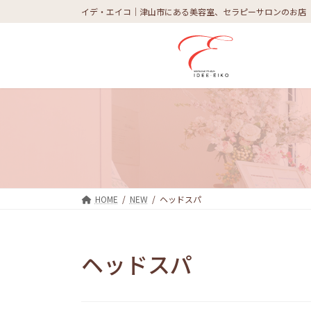
コ
ナ
イデ・エイコ｜津山市にある美容室、セラピーサロンのお店
ン
ビ
テ
ゲ
ン
ー
ツ
シ
へ
ョ
ス
ン
キ
に
ッ
移
プ
動
HOME
NEW
ヘッドスパ
ヘッドスパ