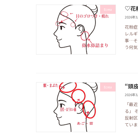
♡花
Ecrea
2026年
花粉症
レルギ
事…そ
う何気
“頭
Ecrea
2026年
「最近
る」 
反射区
ていま