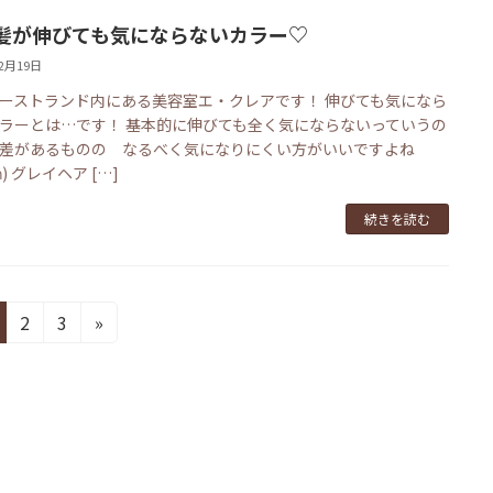
髪が伸びても気にならないカラー♡
12月19日
ーストランド内にある美容室エ・クレアです！ 伸びても気になら
ラーとは…です！ 基本的に伸びても全く気にならないっていうの
差があるものの なるべく気になりにくい方がいいですよね
;ก) グレイヘア […]
続きを読む
固
固
2
3
»
定
定
ペ
ペ
ー
ー
ジ
ジ