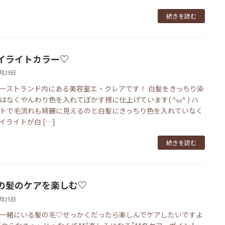
続きを読む
イライトカラー♡
1月29日
ーストランド内にある美容室エ・クレアです！ 白髪をきっちり染
はなくやんわり色を入れてぼかす様に仕上げています( ^ω^ ) ハ
トで毛流れも綺麗に見えるのと白髪にきっちり色を入れていなく
イライトが白 […]
続きを読む
の髪のケアを楽しむ♡
1月25日
一緒にいる髪の毛♡せっかくだったら楽しんでケアしたいですよ