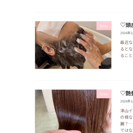
♡頭
Ecrea
2026年
最近な
るとな
ること
♡艶
Ecrea
2026年
津山イ
の様な
麗？…
ではな