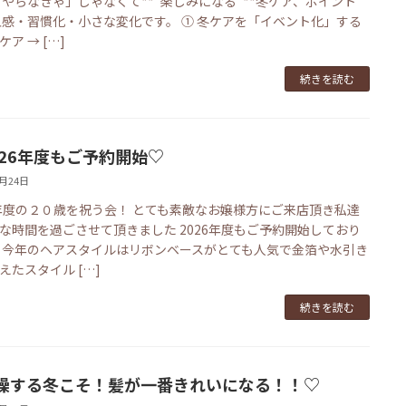
「やらなきゃ」じゃなくて**“楽しみになる”**冬ケア、ポイント
五感・習慣化・小さな変化です。 ① 冬ケアを「イベント化」する
ア → […]
続きを読む
026年度もご予約開始♡
1月24日
5年度の２０歳を祝う会！ とても素敵なお嬢様方にご来店頂き私達
な時間を過ごさせて頂きました 2026年度もご予約開始しており
 今年のヘアスタイルはリボンベースがとても人気で金箔や水引き
えたスタイル […]
続きを読む
燥する冬こそ！髪が一番きれいになる！！♡