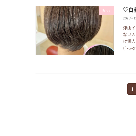
♡白
Ecrea
2025年
津山イ
ないカ
は個人
(´•ᴗ•
投
固
1
定
稿
ペ
の
ー
ジ
ペ