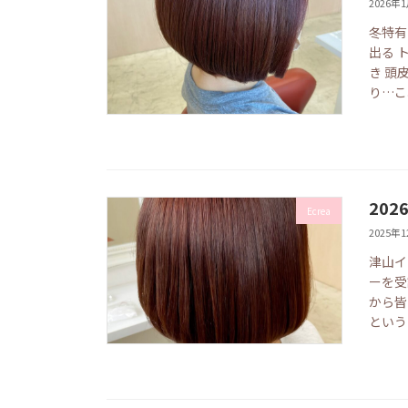
2026年
冬特有
出る 
き 頭
り…こ
20
Ecrea
2025年
津山イ
ーを受
から皆さ
という