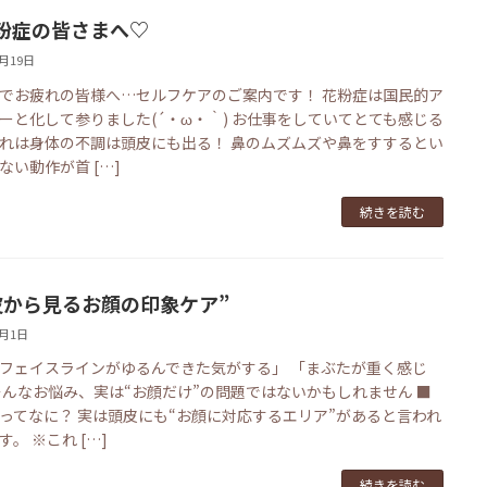
粉症の皆さまへ♡
3月19日
でお疲れの皆様へ…セルフケアのご案内です！ 花粉症は国民的ア
ーと化して参りました(´・ω・｀) お仕事をしていてとても感じる
れは身体の不調は頭皮にも出る！ 鼻のムズムズや鼻をすするとい
ない動作が首 […]
続きを読む
皮から見るお顔の印象ケア”
3月1日
フェイスラインがゆるんできた気がする」 「まぶたが重く感じ
そんなお悩み、実は“お顔だけ”の問題ではないかもしれません ■
ってなに？ 実は頭皮にも“お顔に対応するエリア”があると言われ
す。 ※これ […]
続きを読む