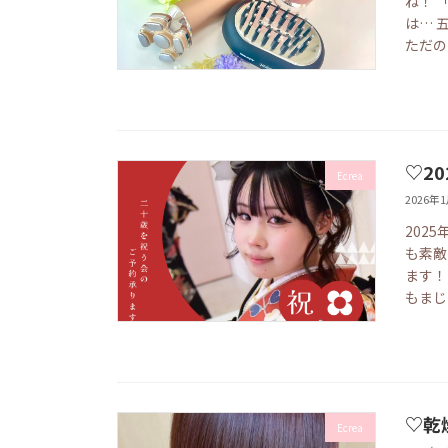
ね！ 
は… 
ただのケ
♡2
Ecrea
2026年
202
も素敵
ます！
もまじ
♡乾
Ecrea