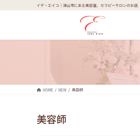
コ
ナ
イデ・エイコ｜津山市にある美容室、セラピーサロンのお店
ン
ビ
テ
ゲ
ン
ー
ツ
シ
へ
ョ
ス
ン
キ
に
ッ
移
プ
動
HOME
NEW
美容師
美容師