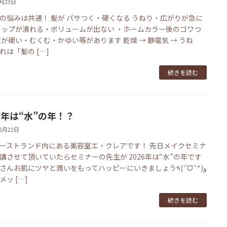
1月23日
の悩みは共通！ 髪が パサつく・硬くなる うねり・広がりが急に
トップが潰れる・ボリュームが出ない ・ホームカラー後のゴワつ
皮が硬い・むくむ・かゆい等があります 乾燥 → 静電気 → うね
れは「髪の […]
続きを読む
26年は“水”の年！？
12月22日
ーストランド内にある美容室エ・クレアです！ 先日メイクセミナ
講させて頂いていたらセミナーの先生が 2026年は“水”の年です
んお肌にツヤと潤いをもってハッピーにいきましょう٩(ˊᗜˋ*)و
メッ […]
続きを読む