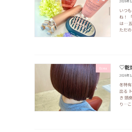
2026年
いつも
ね！ 
は… 
ただのケ
♡乾
Ecrea
2026年
冬特有
出る 
き 頭
り…こ