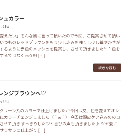
シュカラー
3月21日
変えたい」そんな風に言って頂いたので今回、ご提案させて頂い
いつものレッドブラウンをもう少し赤みを強くし少し華やかさが
するように赤色のメッシュを提案し、させて頂きました^_^ 色を
するではなく元々明 […]
続きを読む
レンジブラウンへ♡
3月17日
グリーン系のカラーで仕上げましたが今回は又、色を変えてオレ
にカラーチェンジしました（＾ω＾） 今回は頭皮ケア込みののコ
させて頂き すっきりした♡と喜びの声も頂きました♪ ツヤ髪に
サラサラに仕上がり […]