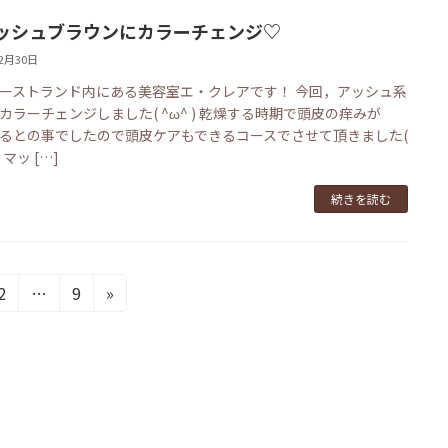
ッシュブラウンにカラーチェンジ♡
12月30日
ーストランド内にある美容室エ・クレアです！ 今回，アッシュ系
カラーチェンジしました( ^ω^ ) 乾燥する時期で頭皮の痒みが
るとの事でしたので頭皮ケアもできるコースでさせて頂きました(
 マッ […]
続きを読む
固
固
2
…
9
»
定
定
ペ
ペ
ー
ー
ジ
ジ