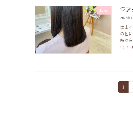
♡ア
Ecrea
2025年
津山イ
の色に
時々有
◠‿◠ )
投
固
1
定
稿
ペ
の
ー
ジ
ペ