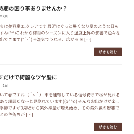
時期の困り事ありませんか？
6月5日
ちは美容室エ.クレアです 最近はぐっと暑くなり夏のような日も
すね(^^)これから梅雨のシーズンに入り湿度上昇の影響で色々な
できます(*´-`) ✳︎湿気でうねる、広がる ✳ […]
続きを読む
すだけで綺麗なツヤ髪に
4月1日
いて春ですね（＾ν＾） 車を運転している信号待ちで桜が見れる
あり綺麗だな〜と見惚れています((o^^o) そんなお出かけが楽し
季節ですが3月頃から紫外線量が増え始め、その紫外線の影響で
との色落ちが […]
続きを読む