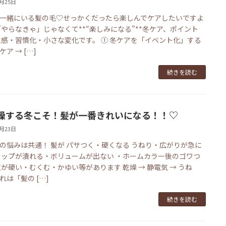
1月25日
一緒にいる髪の毛♡せっかくだったら楽しんでケアしたいですよ
「やらなきゃ」じゃなくて**“楽しみになる”**冬ケア、ポイント
五感・習慣化・小さな変化です。 ① 冬ケアを「イベント化」する
ア → […]
続きを読む
燥する冬こそ！髪が一番きれいになる！！♡
1月23日
の悩みは共通！ 髪が パサつく・硬くなる うねり・広がりが急に
トップが潰れる・ボリュームが出ない ・ホームカラー後のゴワつ
皮が硬い・むくむ・かゆい等があります 乾燥 → 静電気 → うね
れは「髪の […]
続きを読む