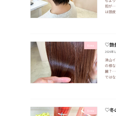
もより
担が‥
は頭皮
♡艶
Ecrea
2026年
津山イ
の様な
麗？…
ではな
♡冬
Ecrea