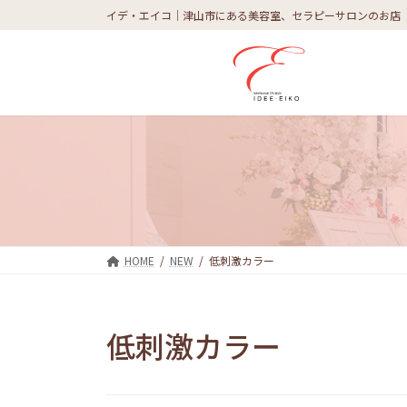
コ
ナ
イデ・エイコ｜津山市にある美容室、セラピーサロンのお店
ン
ビ
テ
ゲ
ン
ー
ツ
シ
へ
ョ
ス
ン
キ
に
ッ
移
プ
動
HOME
NEW
低刺激カラー
低刺激カラー