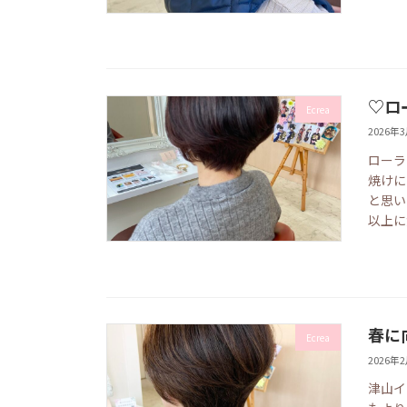
♡ロ
Ecrea
2026年
ローラ
焼けに
と思い
以上に
春に
Ecrea
2026年
津山イ