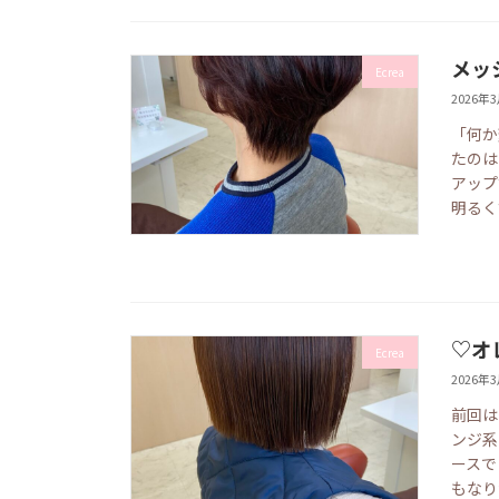
メッ
Ecrea
2026年
「何か
たのは
アップ
明るく
♡オ
Ecrea
2026年
前回は
ンジ系
ースで
もなり