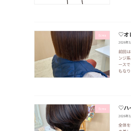
♡オ
Ecrea
2026年
前回は
ンジ系
ースで
もなり
♡ハ
Ecrea
2026年
全体を