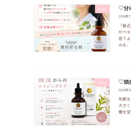
♡分
Ecrea
2026年
「最近
がペタ
思うよ
みを、
♡頭
Ecrea
2026年
年齢を
大きく
響を受