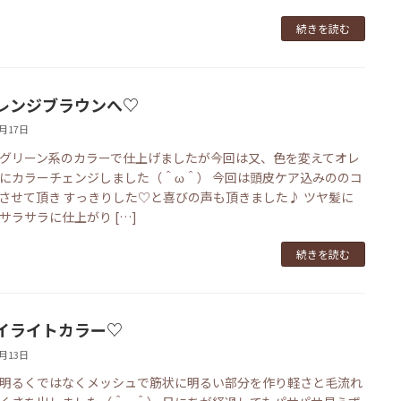
続きを読む
レンジブラウンへ♡
3月17日
グリーン系のカラーで仕上げましたが今回は又、色を変えてオレ
にカラーチェンジしました（＾ω＾） 今回は頭皮ケア込みののコ
させて頂き すっきりした♡と喜びの声も頂きました♪ ツヤ髪に
サラサラに仕上がり […]
続きを読む
イライトカラー♡
3月13日
明るくではなくメッシュで筋状に明るい部分を作り軽さと毛流れ