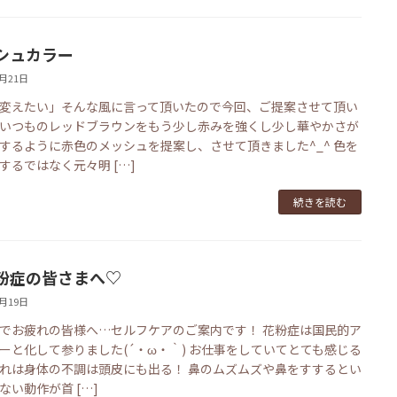
シュカラー
3月21日
変えたい」そんな風に言って頂いたので今回、ご提案させて頂い
いつものレッドブラウンをもう少し赤みを強くし少し華やかさが
するように赤色のメッシュを提案し、させて頂きました^_^ 色を
するではなく元々明 […]
続きを読む
粉症の皆さまへ♡
3月19日
でお疲れの皆様へ…セルフケアのご案内です！ 花粉症は国民的ア
ーと化して参りました(´・ω・｀) お仕事をしていてとても感じる
れは身体の不調は頭皮にも出る！ 鼻のムズムズや鼻をすするとい
ない動作が首 […]