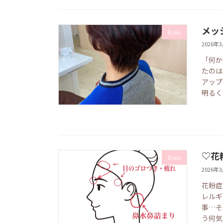
メッ
Ecrea
2026年
「何か
たのは
アップ
明るく
♡花
Ecrea
2026年
花粉症
レルギ
事…そ
う何気