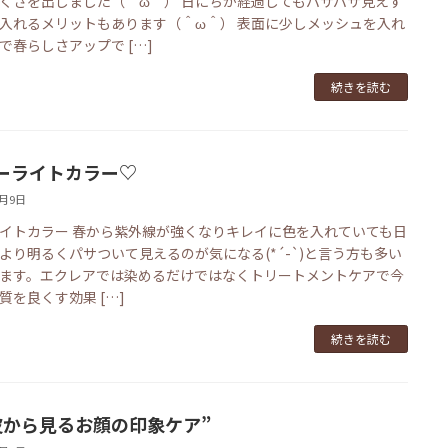
くさを出しました（＾ω＾） 日にちが経過してもパサパサ見えず
入れるメリットもあります（＾ω＾） 表面に少しメッシュを入れ
で春らしさアップで […]
続きを読む
ーライトカラー♡
3月9日
イトカラー 春から紫外線が強くなりキレイに色を入れていても日
より明るくパサついて見えるのが気になる(*´-`)と言う方も多い
ます。エクレアでは染めるだけではなくトリートメントケアで今
質を良くす効果 […]
続きを読む
皮から見るお顔の印象ケア”