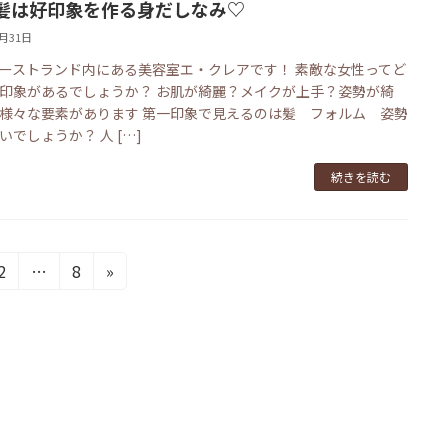
髪は好印象を作る身だしなみ♡
1月31日
ーストランド内にある美容室エ・クレアです！ 素敵な女性ってど
印象があるでしょうか？ お肌が綺麗？メイクが上手？姿勢が綺
様々な要素があります 第一印象で見えるのは髪 フォルム 姿勢
いでしょうか？ 人 […]
続きを読む
固
固
2
…
8
»
定
定
ペ
ペ
ー
ー
ジ
ジ