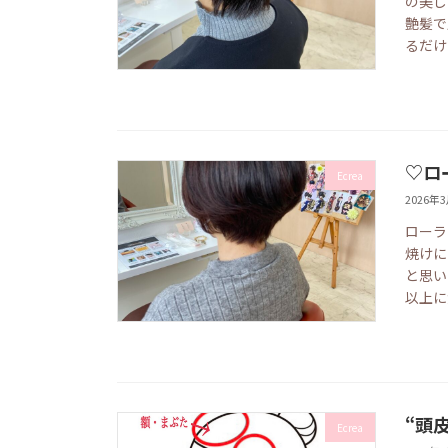
の美し
艶髪で
るだけ
♡ロ
Ecrea
2026年
ローラ
焼けに
と思い
以上に
“頭
Ecrea