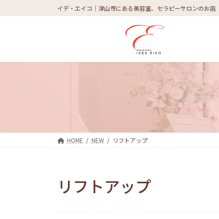
コ
ナ
イデ・エイコ｜津山市にある美容室、セラピーサロンのお店
ン
ビ
テ
ゲ
ン
ー
ツ
シ
へ
ョ
ス
ン
キ
に
ッ
移
プ
動
HOME
NEW
リフトアップ
リフトアップ