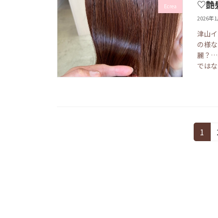
♡艶
Ecrea
2026年
津山イ
の様な
麗？…
ではな
投
固
1
定
稿
ペ
の
ー
ジ
ペ
ー