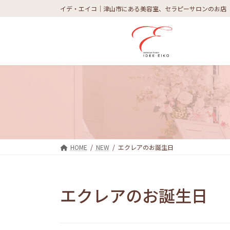
コ
ナ
イデ・エイコ｜津山市にある美容室、セラピーサロンのお店
ン
ビ
テ
ゲ
ン
ー
ツ
シ
へ
ョ
ス
ン
キ
に
ッ
移
プ
動
HOME
NEW
エクレアのお誕生日
エクレアのお誕生日