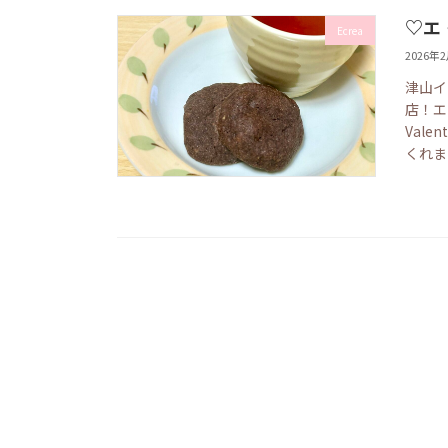
♡エ
Ecrea
2026年
津山イ
店！エ
Val
くれま