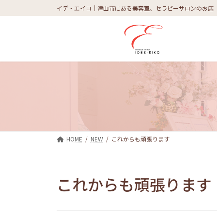
コ
ナ
イデ・エイコ｜津山市にある美容室、セラピーサロンのお店
ン
ビ
テ
ゲ
ン
ー
ツ
シ
へ
ョ
ス
ン
キ
に
ッ
移
プ
動
HOME
NEW
これからも頑張ります
これからも頑張ります