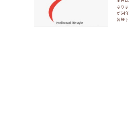
本日は
なりま
が64
皆様 [