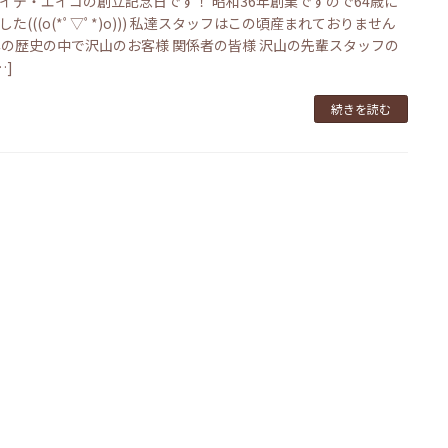
イデ・エイコの創立記念日です！ 昭和36年創業ですので64歳に
した(((o(*ﾟ▽ﾟ*)o))) 私達スタッフはこの頃産まれておりません
年の歴史の中で沢山のお客様 関係者の皆様 沢山の先輩スタッフの
…]
続きを読む