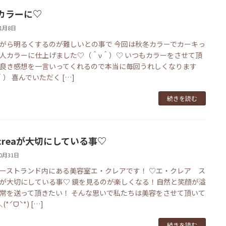
カラーに♡
11月8日
がら明るくするのが難しいとの事で 今回は秋冬カラーでカーキっ
人カラーに仕上げました♡（＾ν＾）♡ いつもカラーをさせて頂
良き感想を一言いってくれるので本当に毎回うれしくなります
＾） 喜んでいただく […]
続きを読む
-creaが大切にしている事♡
10月31日
ーストランド内にある美容室エ・クレアです！ ♡エ・クレア ス
が大切にしている事♡ 鏡を見るのが楽しくなる！自然と笑顔が溢
常を送って頂きたい！ そんな思いで私たちは美容をさせて頂いて
*ˊᗜˋ*) […]
続きを読む