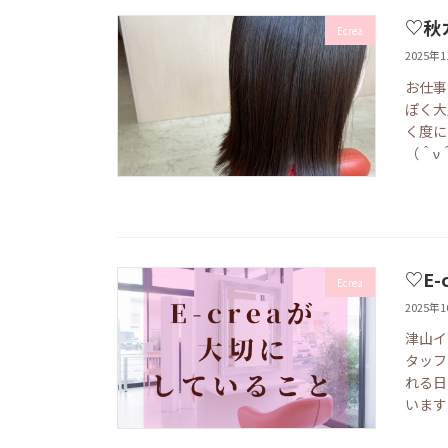
♡秋
Ecrea
2025年
お仕事
ぽく大
く度に
（＾ν
♡E
Ecrea
2025年
津山イ
タッフ
れる日
います⸜(