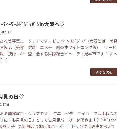
ｰﾃｨｰﾜｰﾙﾄﾞｼﾞｬﾊﾟﾝin大阪へ♡
10月21日
る美容室エ・クレアです！ ﾋﾞｭｰﾃｨｰﾜｰﾙﾄﾞｼﾞｬﾊﾟﾝ大阪とは 美容
る製品（美容 健康 エステ 歯のホワイトニング等） サービ
報 技術 が一堂に会する国際総合ビューティ見本市です！ ずっ
[…]
続きを読む
月見の日♡
10月7日
ある美容室エ・クレアです！ 毎年 イデ エイコ では中秋の名
りに『お月見の日』としてお月見バーガーを頂きます(*´艸`)ﾌﾌﾌ
花より団子 お月様よりお月見バーガー！ドリンクは健康を考えて