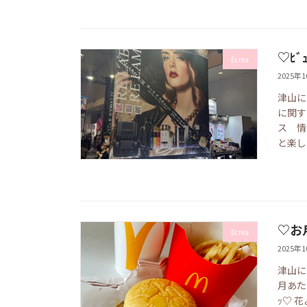
♡ﾋﾞｭ
Ecrea
2025年
津山にあ
に関す
ス 情
と楽し 
♡お
Ecrea
2025年
津山に
月あた
ｯ♡ 