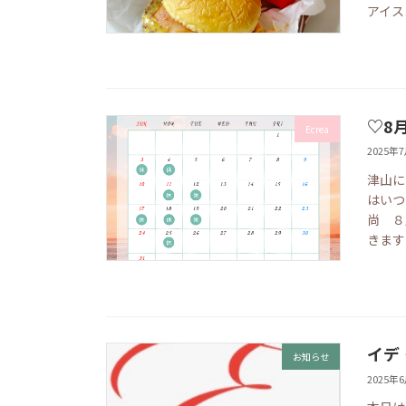
アイス
♡8
Ecrea
2025年
津山に
はいつ
尚 ８
きます
イデ
お知らせ
2025年