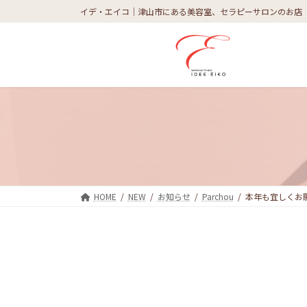
コ
ナ
イデ・エイコ｜津山市にある美容室、セラピーサロンのお店
ン
ビ
テ
ゲ
ン
ー
ツ
シ
へ
ョ
ス
ン
キ
に
ッ
移
プ
動
HOME
NEW
お知らせ
Parchou
本年も宜しくお