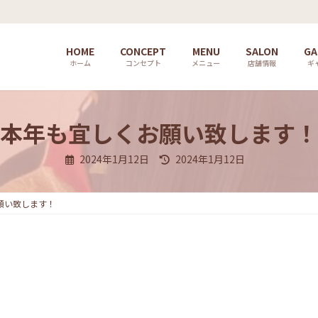
HOME
CONCEPT
MENU
SALON
GA
ホーム
コンセプト
メニュー
店舗情報
ギ
本年も宜しくお願い致します！
最
2024年1月12日
2024年1月12日
終
更
新
日
願い致します！
時
: