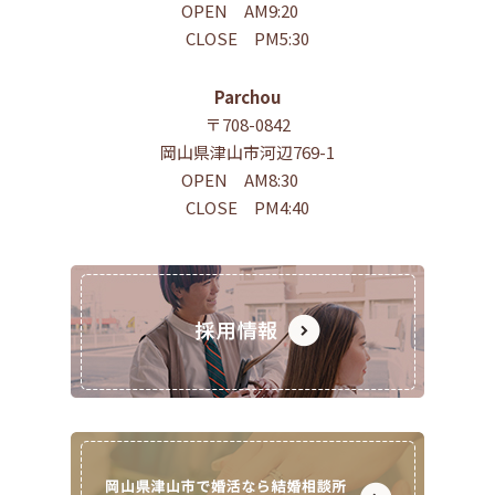
OPEN AM9:20
CLOSE PM5:30
Parchou
〒708-0842
岡山県津山市河辺769-1
OPEN AM8:30
CLOSE PM4:40