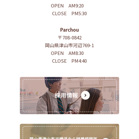
OPEN AM9:20
CLOSE PM5:30
Parchou
〒708-0842
岡山県津山市河辺769-1
OPEN AM8:30
CLOSE PM4:40