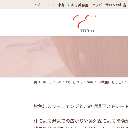
コ
ナ
イデ・エイコ｜津山市にある美容室、セラピーサロンのお店
ン
ビ
テ
ゲ
ン
ー
ツ
シ
へ
ョ
ス
ン
キ
に
ッ
移
プ
動
HOME
NEW
お知らせ
Ecrea
♡秋色にしました
秋色にカラーチェンジと、縮毛矯正ストレー
汗による湿気での広がりや紫外線による乾燥