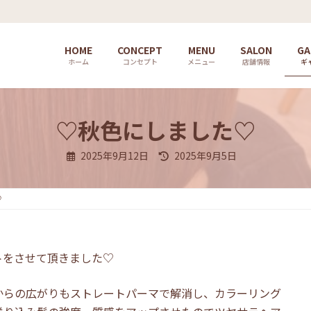
HOME
CONCEPT
MENU
SALON
GA
ホーム
コンセプト
メニュー
店舗情報
ギ
♡秋色にしました♡
最
2025年9月12日
2025年9月5日
終
更
新
日
♡
時
:
トをさせて頂きました♡
からの広がりもストレートパーマで解消し、カラーリング